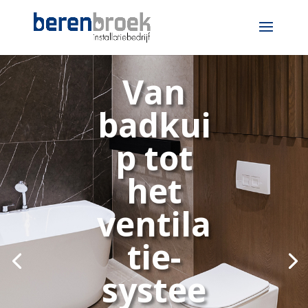
Van
badkui
p tot
het
ventila
tie-
systee