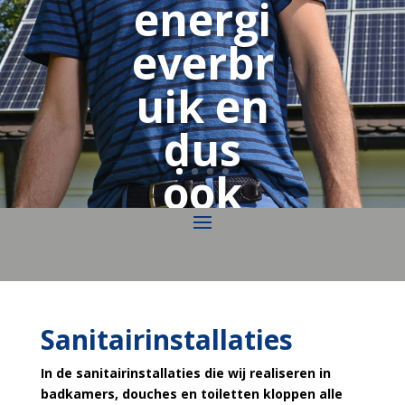
energi
everbr
uik en
dus
ook
minde
r
maand
Sanitairinstallaties
lasten
In de sanitairinstallaties die wij realiseren in
badkamers, douches en toiletten kloppen alle