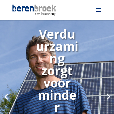
Verdu
urzami
ng
zorgt
voor
minde
r